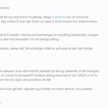
rklare.
ett tid og med et kort budskap. Ifølge
Kantar.no
har en annonse
seg videre til noe nytt. Noen vil også si at annonsen har enda kortere
t til å handle. I denne sammenhengen er handling klikket eller sveipen
eller karrieresiden, for din ledige stilling.
daten, søkes det. Det endelige målet er selvsagt at den helt riktige
edusert. Kok ned innhold, spesielt språk og utseende, til det viktigste:
voice) til din bedrift? Hvilken stilling annonserer du? What’s in it for
e har en visjon, en punchline, et mål
n, som kan gå helt i dybden og fortelle om hvem dere er, hva jobben
.