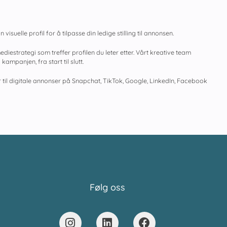
 visuelle profil for å tilpasse din ledige stilling til annonsen.
iestrategi som treffer profilen du leter etter. Vårt kreative team
mpanjen, fra start til slutt.
iser til digitale annonser på Snapchat, TikTok, Google, LinkedIn, Facebook
Følg oss