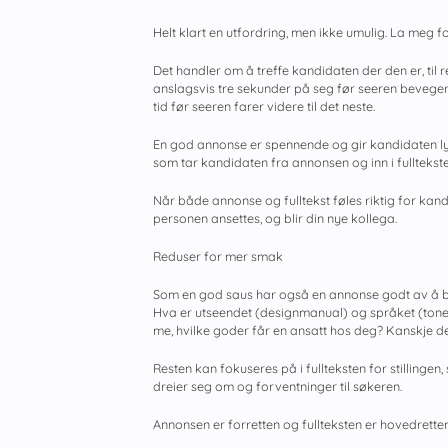
Helt klart en utfordring, men ikke umulig. La meg fo
Det handler om å treffe kandidaten der den er, til r
anslagsvis tre sekunder på seg før seeren beveger 
tid før seeren farer videre til det neste.
En god annonse er spennende og gir kandidaten lys
som tar kandidaten fra annonsen og inn i fullteksten, 
Når både annonse og fulltekst føles riktig for kandi
personen ansettes, og blir din nye kollega.
Reduser for mer smak
Som en god saus har også en annonse godt av å bli r
Hva er utseendet (designmanual) og språket (tone of 
me, hvilke goder får en ansatt hos deg? Kanskje der
Resten kan fokuseres på i fullteksten for stillinge
dreier seg om og forventninger til søkeren.
Annonsen er forretten og fullteksten er hovedretten