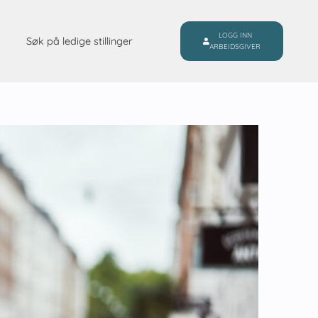
LOGG INN
Søk på ledige stillinger
ARBEIDSGIVER