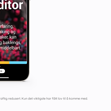
aftig redusert. Kun det viktigste har fått lov til å komme med.