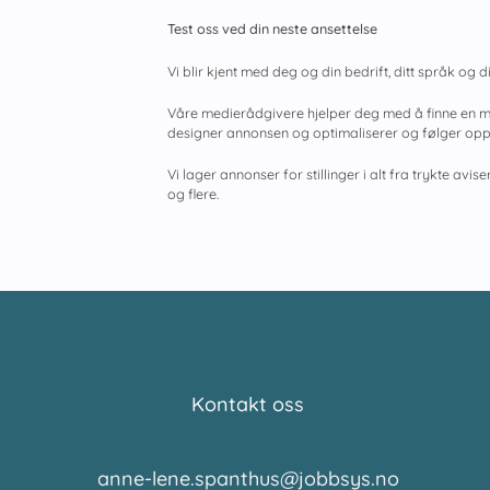
Test oss ved din neste ansettelse
Vi blir kjent med deg og din bedrift, ditt språk og din
Våre medierådgivere hjelper deg med å finne en med
designer annonsen og optimaliserer og følger opp ka
Vi lager annonser for stillinger i alt fra trykte av
og flere.
Kontakt oss
anne-lene.spanthus@jobbsys.no