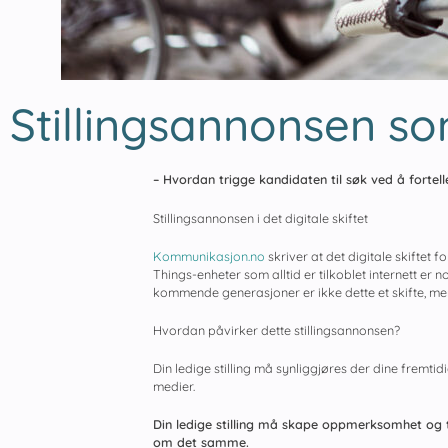
Stillingsannonsen som
– Hvordan trigge kandidaten til søk ved å fortel
Stillingsannonsen i det digitale skiftet
Kommunikasjon.no
skriver at det digitale skiftet f
Things-enheter som alltid er tilkoblet internett er n
kommende generasjoner er ikke dette et skifte, me
Hvordan påvirker dette stillingsannonsen?
Din ledige stilling må synliggjøres der dine fremtid
medier.
Din ledige stilling må skape oppmerksomhet og t
om det samme.