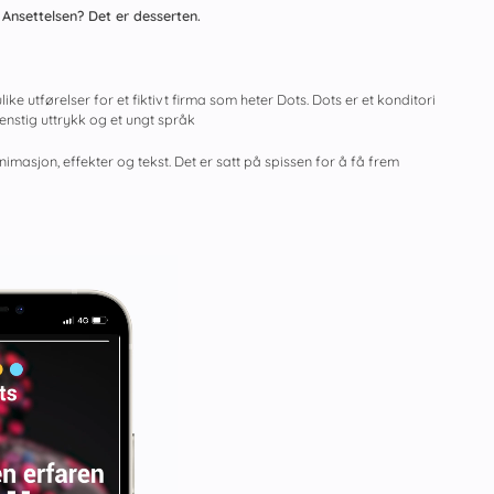
 Ansettelsen? Det er desserten.
ike utførelser for et fiktivt firma som heter Dots. Dots er et konditori
spenstig uttrykk og et ungt språk
masjon, effekter og tekst. Det er satt på spissen for å få frem