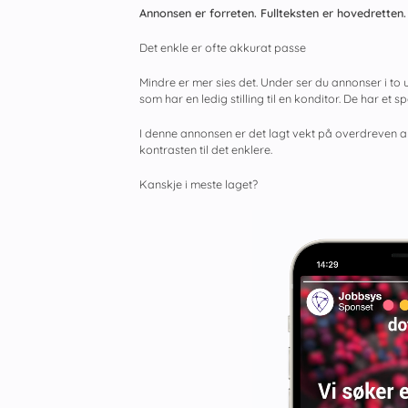
Annonsen er forreten. Fullteksten er hovedretten.
Det enkle er ofte akkurat passe
Mindre er mer sies det. Under ser du annonser i to ul
som har en ledig stilling til en konditor. De har et 
I denne annonsen er det lagt vekt på overdreven ani
kontrasten til det enklere.
Kanskje i meste laget?